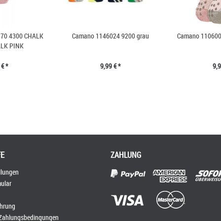
70 4300 CHALK
Camano 1146024 9200 grau
Camano 1106008
LK PINK
 € *
9,99 € *
9,9
FE
ZAHLUNG
llungen
ular
ehrung
 Zahlungsbedingungen