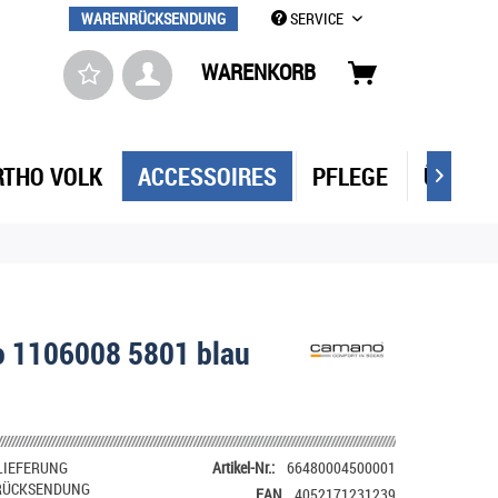
WARENRÜCKSENDUNG
SERVICE
WARENKORB
RTHO VOLK
ACCESSOIRES
PFLEGE
ÜBER 

 1106008 5801 blau
LIEFERUNG
Artikel-Nr.:
66480004500001
RÜCKSENDUNG
EAN
4052171231239