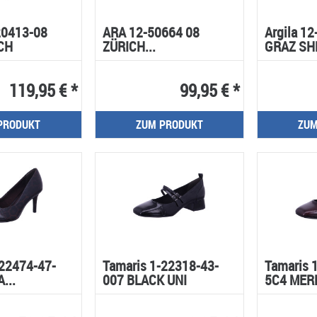
20413-08
ARA 12-50664 08
Argila 1
CH
ZÜRICH...
GRAZ SH
119,95 € *
99,95 € *
PRODUKT
ZUM PRODUKT
ZUM
-22474-47-
Tamaris 1-22318-43-
Tamaris 
...
007 BLACK UNI
5C4 MERL