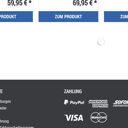
59,95 € *
69,95 € *
PRODUKT
ZUM PRODUKT
ZUM
FE
ZAHLUNG
llungen
ular
ehrung
 Zahlungsbedingungen