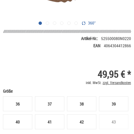
360°
Artikel-Nr.:
525500080N0220
EAN
4064304412866
49,95 € *
inkl. MwSt.
zzgl. Versandkosten
Größe
36
37
38
39
40
41
42
43