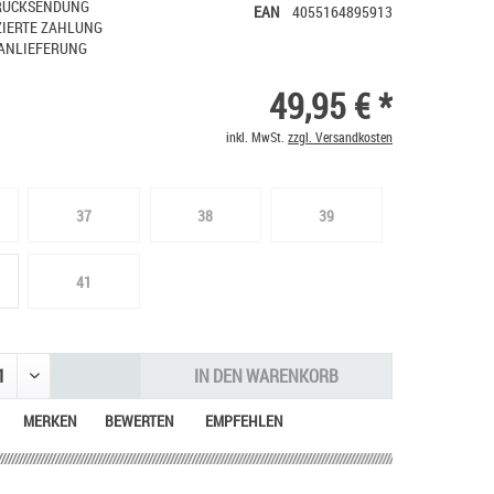
RÜCKSENDUNG
EAN
4055164895913
IERTE ZAHLUNG
ANLIEFERUNG
49,95 € *
inkl. MwSt.
zzgl. Versandkosten
37
38
39
41
IN DEN
WARENKORB
MERKEN
BEWERTEN
EMPFEHLEN