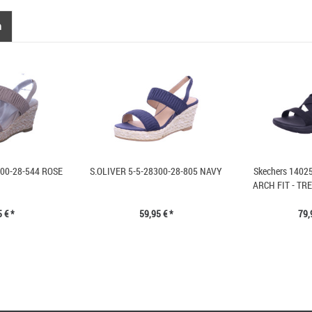
n
300-28-544 ROSE
S.OLIVER 5-5-28300-28-805 NAVY
Skechers 140
ARCH FIT - TR
 € *
59,95 € *
79,