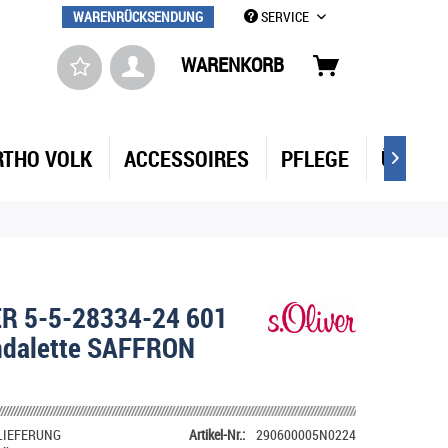
WARENRÜCKSENDUNG
SERVICE
WARENKORB
RTHO VOLK
ACCESSOIRES
PFLEGE
ÜBER 

ER 5-5-28334-24 601
ndalette SAFFRON
LIEFERUNG
Artikel-Nr.:
290600005N0224