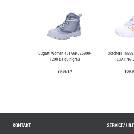
Bugatti Women 431A6K326900-
Skechers 15552
1200 Daiquiri grau
FLOATING L
79,95 € *
109,9
KONTAKT
SERVICE/ HIL