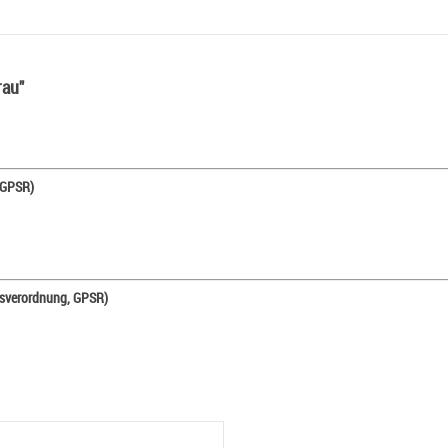
rau"
 GPSR)
tsverordnung, GPSR)