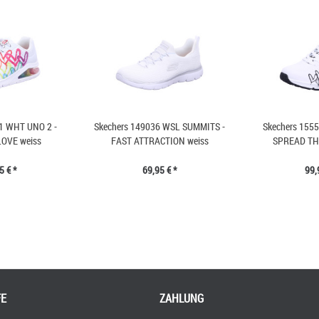
1 WHT UNO 2 -
Skechers 149036 WSL SUMMITS -
Skechers 155
OVE weiss
FAST ATTRACTION weiss
SPREAD TH
5 € *
69,95 € *
99,
FE
ZAHLUNG