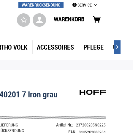
WARENRÜCKSENDUNG
SERVICE
WARENKORB
RTHO VOLK
ACCESSOIRES
PFLEGE
ÜBER 

40201 7 Iron grau
LIEFERUNG
Artikel-Nr.:
237200205N0225
RÜCKSENDUNG
EAN
8445262088984