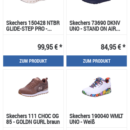
Skechers 150428 NTBR
Skechers 73690 DKNV
GLIDE-STEP PRO -...
UNO - STAND ON AIR...
99,95 € *
84,95 € *
ZUM PRODUKT
ZUM PRODUKT
Skechers 111 CHOC OG
Skechers 190040 WMLT
85 - GOLDN GURL braun
UNO - Weiß