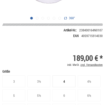
360°
Artikel-Nr.:
238400164N0107
EAN
4059715914030
189,00 € *
inkl. MwSt.
zzgl. Versandkosten
Größe
3
3½
4
4½
5
5½
6
6½