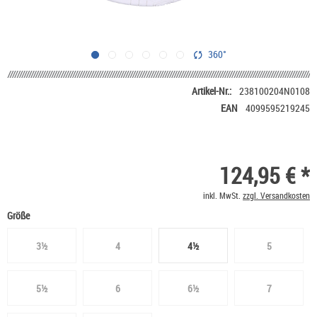
360°
Artikel-Nr.:
238100204N0108
EAN
4099595219245
124,95 € *
inkl. MwSt.
zzgl. Versandkosten
Größe
3½
4
4½
5
5½
6
6½
7