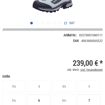
360°
Artikel-Nr.:
825700015N0111
EAN
4063606565522
239,00 € *
inkl. MwSt.
zzgl. Versandkosten
Größe
3½
4
4½
5
5½
6
6½
7