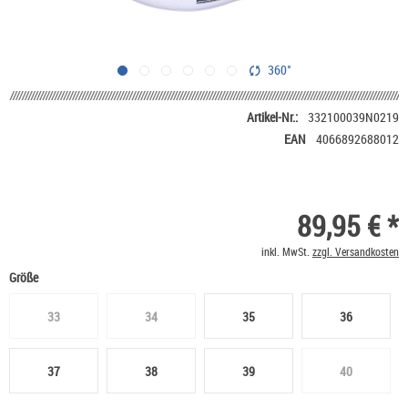
360°
Artikel-Nr.:
332100039N0219
EAN
4066892688012
89,95 € *
inkl. MwSt.
zzgl. Versandkosten
Größe
33
34
35
36
37
38
39
40