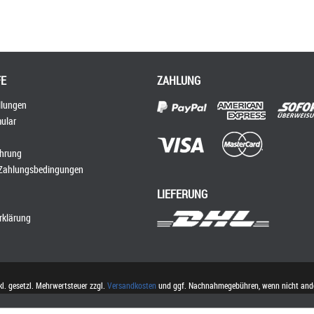
FE
ZAHLUNG
llungen
ular
ehrung
 Zahlungsbedingungen
LIEFERUNG
rklärung
nkl. gesetzl. Mehrwertsteuer zzgl.
Versandkosten
und ggf. Nachnahmegebühren, wenn nicht ande