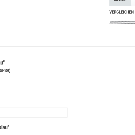
VERGLEICHEN
u"
 GPSR)
blau"