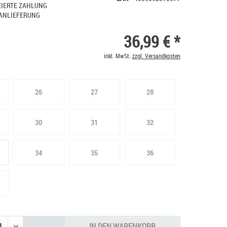
IERTE ZAHLUNG
ANLIEFERUNG
36,99 € *
inkl. MwSt.
zzgl. Versandkosten
26
27
28
30
31
32
34
35
36
IN DEN
WARENKORB