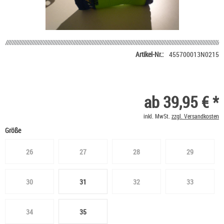
Artikel-Nr.:
455700013N0215
ab 39,95 € *
inkl. MwSt.
zzgl. Versandkosten
Größe
26
27
28
29
30
31
32
33
34
35