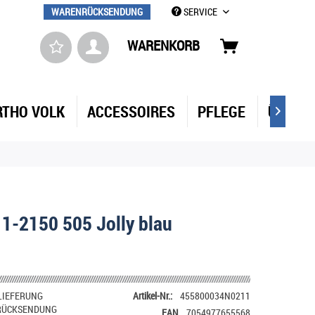
WARENRÜCKSENDUNG
SERVICE
WARENKORB
RTHO VOLK
ACCESSOIRES
PFLEGE
ÜBER 

 1-2150 505 Jolly blau
LIEFERUNG
Artikel-Nr.:
455800034N0211
RÜCKSENDUNG
EAN
7054977655568