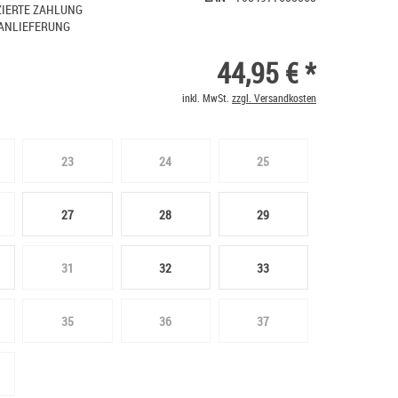
IERTE ZAHLUNG
ANLIEFERUNG
44,95 € *
inkl. MwSt.
zzgl. Versandkosten
23
24
25
27
28
29
31
32
33
35
36
37