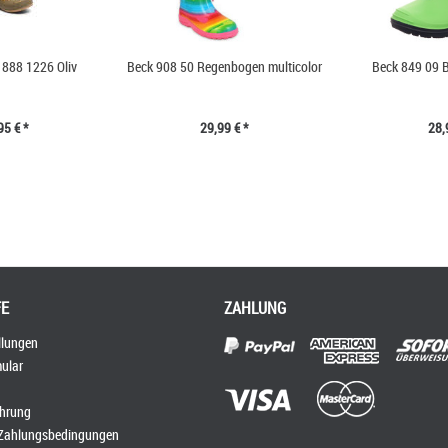
888 1226 Oliv
Beck 908 50 Regenbogen multicolor
Beck 849 09 B
95 € *
29,99 € *
28,
FE
ZAHLUNG
llungen
ular
ehrung
 Zahlungsbedingungen