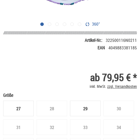
360°
Artikel-Nr.:
322500116N0211
EAN
4049883381185
ab 79,95 € *
inkl. MwSt.
zzgl. Versandkosten
Größe
27
28
29
30
31
32
33
34