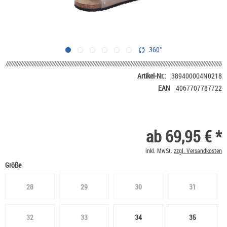
360°
Artikel-Nr.:
389400004N0218
EAN
4067707787722
ab 69,95 € *
inkl. MwSt.
zzgl. Versandkosten
Größe
28
29
30
31
32
33
34
35