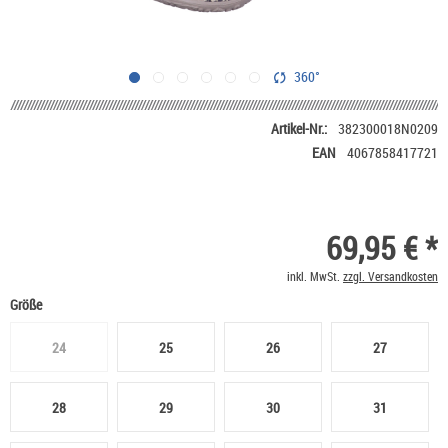
360°
Artikel-Nr.:
382300018N0209
EAN
4067858417721
69,95 € *
inkl. MwSt.
zzgl. Versandkosten
Größe
24
25
26
27
28
29
30
31