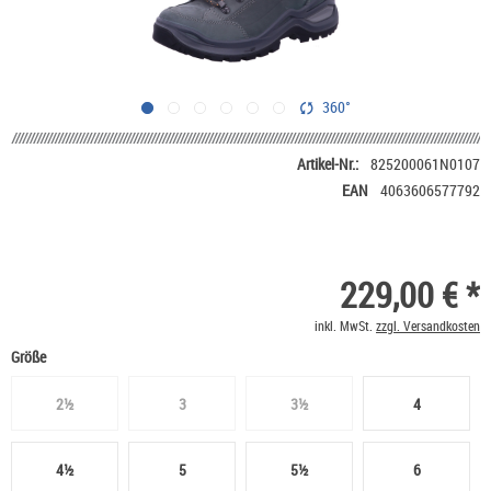
360°
Artikel-Nr.:
825200061N0107
EAN
4063606577792
229,00 € *
inkl. MwSt.
zzgl. Versandkosten
Größe
2½
3
3½
4
4½
5
5½
6