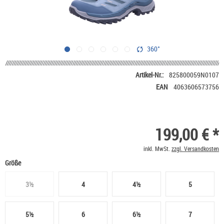
360°
Artikel-Nr.:
825800059N0107
EAN
4063606573756
199,00 € *
inkl. MwSt.
zzgl. Versandkosten
Größe
3½
4
4½
5
5½
6
6½
7