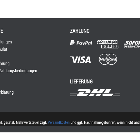
FE
ZAHLUNG
llungen
ular
ehrung
 Zahlungsbedingungen
LIEFERUNG
rklärung
nkl. gesetzl. Mehrwertsteuer zzgl.
Versandkosten
und ggf. Nachnahmegebühren, wenn nicht ande