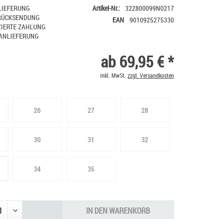
LIEFERUNG
Artikel-Nr.:
322800099N0217
RÜCKSENDUNG
EAN
9010925275330
IERTE ZAHLUNG
ANLIEFERUNG
ab 69,95 € *
inkl. MwSt.
zzgl. Versandkosten
26
27
28
30
31
32
34
35
IN DEN
WARENKORB