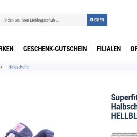
SUCHEN
RKEN
GESCHENK-GUTSCHEIN
FILIALEN
O
Halbschuhe
Superf
Halbsc
HELLB