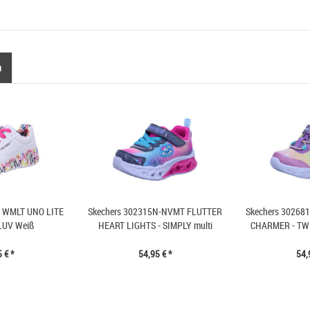
n
L WMLT UNO LITE
Skechers 302315N-NVMT FLUTTER
Skechers 3026
LUV Weiß
HEART LIGHTS - SIMPLY multi
CHARMER - TWI
 € *
54,95 € *
54,