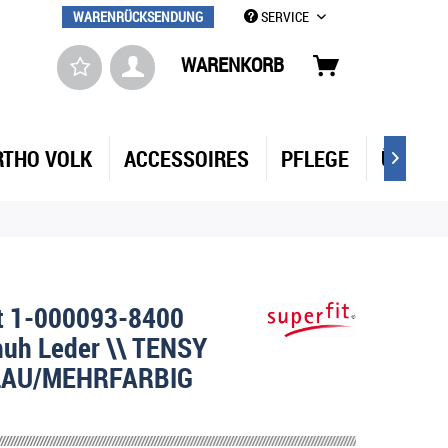
WARENRÜCKSENDUNG
SERVICE
WARENKORB
RTHO VOLK
ACCESSOIRES
PFLEGE
ÜBER 

it 1-000093-8400
huh Leder \\ TENSY
LAU/MEHRFARBIG