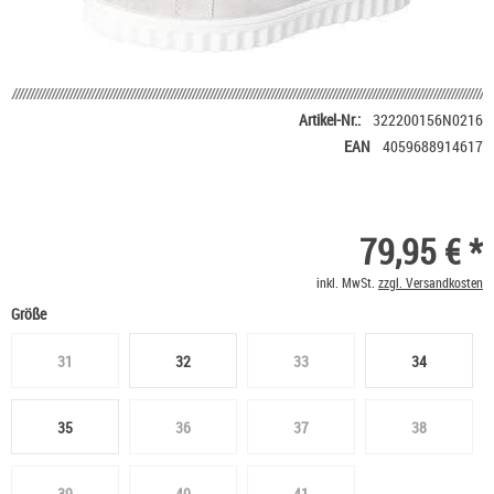
Artikel-Nr.:
322200156N0216
EAN
4059688914617
79,95 € *
inkl. MwSt.
zzgl. Versandkosten
Größe
31
32
33
34
35
36
37
38
39
40
41